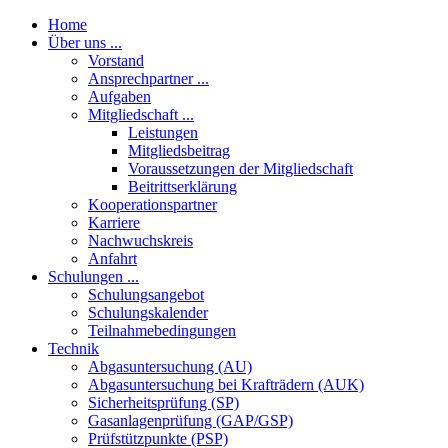
Home
Über uns ...
Vorstand
Ansprechpartner ...
Aufgaben
Mitgliedschaft ...
Leistungen
Mitgliedsbeitrag
Voraussetzungen der Mitgliedschaft
Beitrittserklärung
Kooperationspartner
Karriere
Nachwuchskreis
Anfahrt
Schulungen ...
Schulungsangebot
Schulungskalender
Teilnahmebedingungen
Technik
Abgasuntersuchung (AU)
Abgasuntersuchung bei Krafträdern (AUK)
Sicherheitsprüfung (SP)
Gasanlagenprüfung (GAP/GSP)
Prüfstützpunkte (PSP)