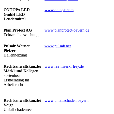
ONTOPx LED
www.ontopx.com
GmbH LED-
Leuchtmittel
Plan Protect AG
|
www.planprotect-bayern.de
Echtzeitüberwachung
Pulsair Werner
www.pulsair.net
Pletzer
|
Hallenheizung
Rechtsanwaltskanzlei
www.rae-maerkl-frey.de
Märkl und Kollegen
|
kostenlose
Erstberatung im
Arbeitsrecht
Rechtsanwaltskanzlei
www.unfallschaden.bayern
Voigt
|
Unfallschadenrecht