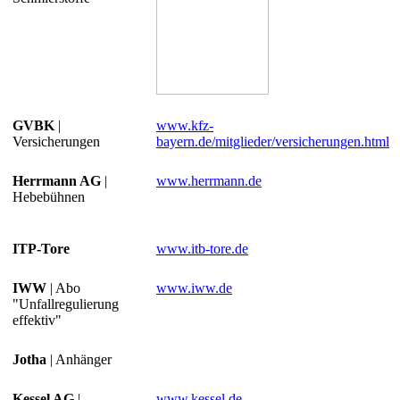
GVBK
|
www.kfz-
Versicherungen
bayern.de/mitglieder/versicherungen.html
Herrmann AG
|
www.herrmann.de
Hebebühnen
ITP-Tore
www.itb-tore.de
IWW
| Abo
www.iww.de
"Unfallregulierung
effektiv"
Jotha
| Anhänger
Kessel AG
|
www.kessel.de