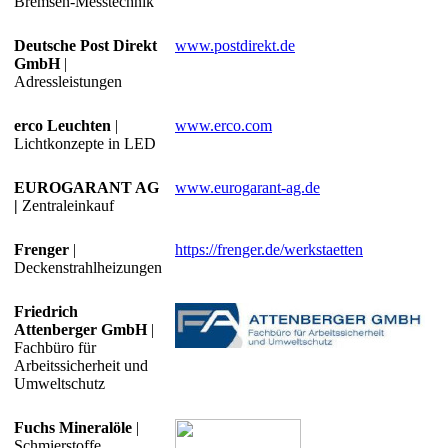
Bremsen-Messtechnik
Deutsche Post Direkt
www.postdirekt.de
GmbH
|
Adressleistungen
erco Leuchten
|
www.erco.com
Lichtkonzepte in LED
EUROGARANT AG
www.eurogarant-ag.de
|
Zentraleinkauf
Frenger
|
https://frenger.de/werkstaetten
Deckenstrahlheizungen
Friedrich
Attenberger GmbH
|
Fachbüro für
Arbeitssicherheit und
Umweltschutz
Fuchs Mineralöle
|
Schmierstoffe