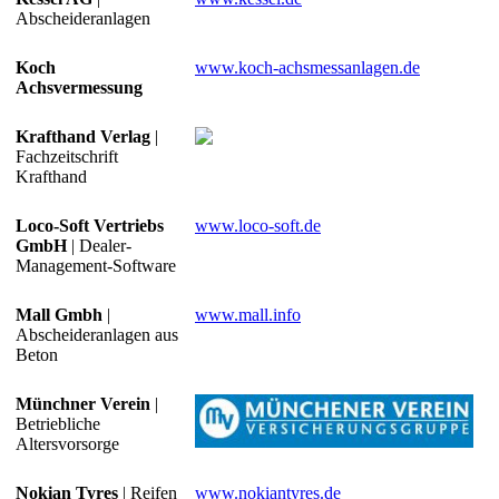
Abscheideranlagen
Koch
www.koch-achsmessanlagen.de
Achsvermessung
Krafthand Verlag
|
Fachzeitschrift
Krafthand
Loco-Soft Vertriebs
www.loco-soft.de
GmbH
| Dealer-
Management-Software
Mall Gmbh
|
www.mall.info
Abscheideranlagen aus
Beton
Münchner Verein
|
Betriebliche
Altersvorsorge
Nokian Tyres
| Reifen
www.nokiantyres.de